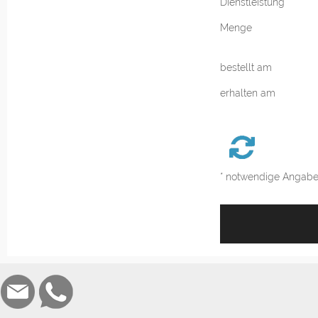
Dienstleistung
Menge
bestellt am
erhalten am
* notwendige Angab