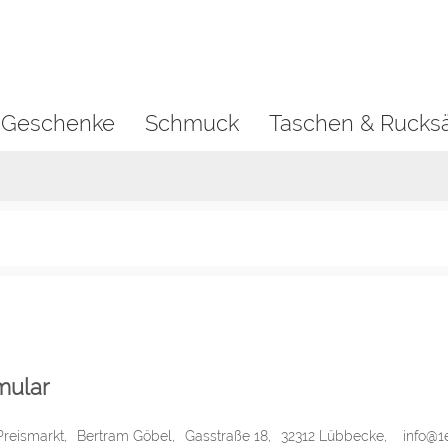
 Geschenke
Schmuck
Taschen & Rucks
mular
Preismarkt,
Bertram Göbel,
Gasstraße 18,
32312 Lübbecke,
info@1