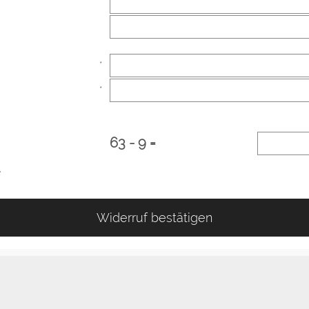
*
*
63 - 9 =
e
Widerruf bestätigen