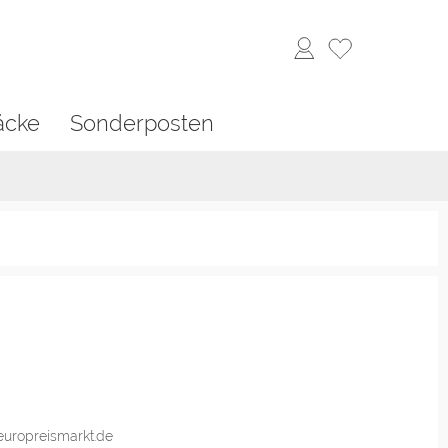
äcke
Sonderposten
europreismarkt.de